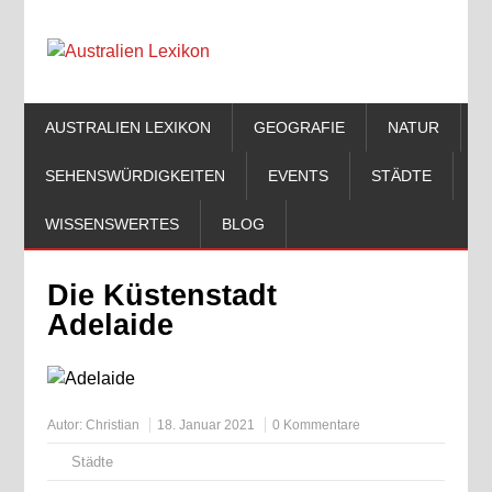
AUSTRALIEN LEXIKON
GEOGRAFIE
NATUR
SEHENSWÜRDIGKEITEN
EVENTS
STÄDTE
WISSENSWERTES
BLOG
Die Küstenstadt
Adelaide
Autor:
Christian
18. Januar 2021
0 Kommentare
Städte