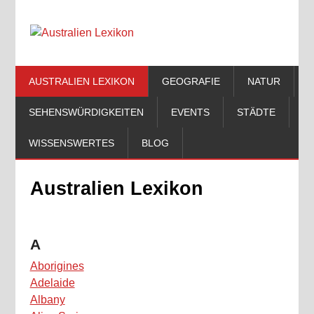
AUSTRALIEN LEXIKON
GEOGRAFIE
NATUR
SEHENSWÜRDIGKEITEN
EVENTS
STÄDTE
WISSENSWERTES
BLOG
Australien Lexikon
A
Aborigines
Adelaide
Albany