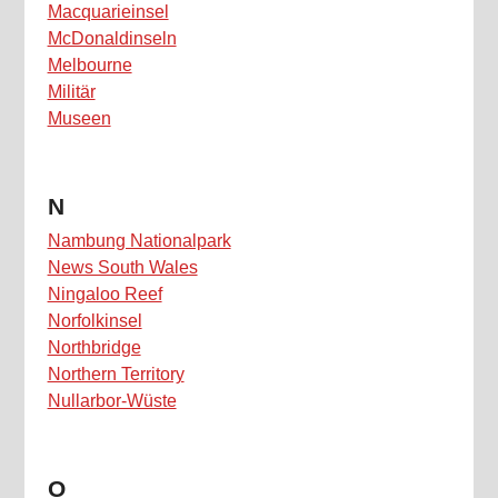
Macquarieinsel
McDonaldinseln
Melbourne
Militär
Museen
N
Nambung Nationalpark
News South Wales
Ningaloo Reef
Norfolkinsel
Northbridge
Northern Territory
Nullarbor-Wüste
O