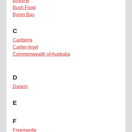
Broome
Bush Food
Byron Bay
C
Canberra
Cartier-Insel
Commonwealth of Australia
D
Darwin
E
F
Freemantle