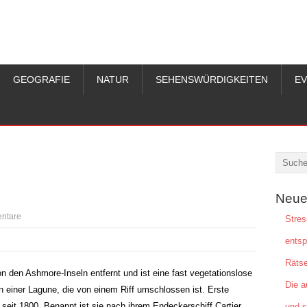
GEOGRAFIE
NATUR
SEHENSWÜRDIGKEITEN
E
Neue
ntare
Stres
ents
Rätse
on den Ashmore-Inseln entfernt und ist eine fast vegetationslose
Die a
in einer Lagune, die von einem Riff umschlossen ist. Erste
 seit 1800. Benannt ist sie nach ihrem Endeckerschiff Cartier.
und s