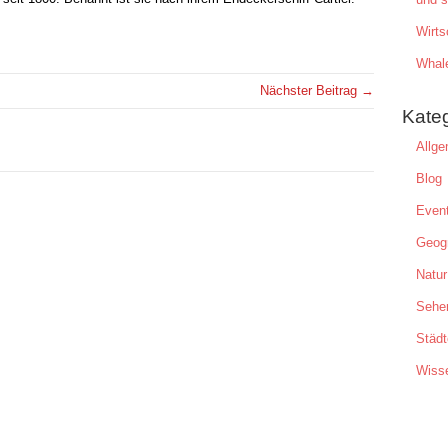
Wirts
Whal
Nächster Beitrag →
Kate
Allge
Blog
Even
Geogr
Natur
Sehe
Städt
Wiss