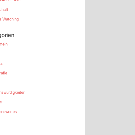
chaft
e Watching
gorien
mein
ts
afie
nswürdigkeiten
e
enswertes