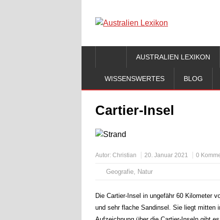
AUSTRALIEN LEXIKON
WISSENSWERTES
BLOG
Cartier-Insel
Autor:
Christian
20. Januar 2021
0 Komme
Geografie
,
Natur
Die Cartier-Insel in ungefähr 60 Kilometer v
und sehr flache Sandinsel. Sie liegt mitten 
Aufzeichnung über die Cartier-Inseln gibt es