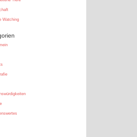
chaft
e Watching
gorien
mein
ts
afie
nswürdigkeiten
e
enswertes