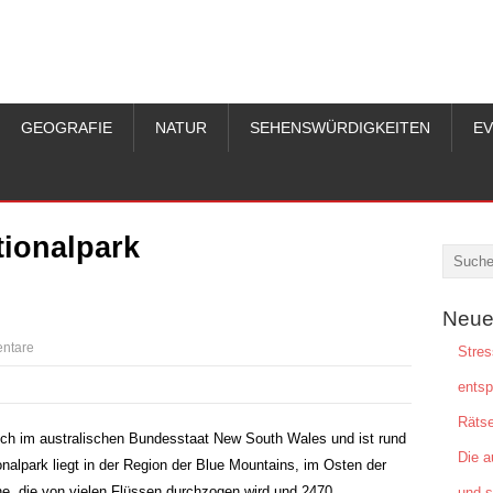
GEOGRAFIE
NATUR
SEHENSWÜRDIGKEITEN
E
ionalpark
Neue
ntare
Stres
ents
Rätse
sich im australischen Bundesstaat New South Wales und ist rund
Die a
nalpark liegt in der Region der Blue Mountains, im Osten der
e, die von vielen Flüssen durchzogen wird und 2470
und s