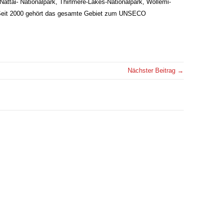
attai- Nationalpark, Thirlmere-Lakes-Nationalpark, Wollemi-
. Seit 2000 gehört das gesamte Gebiet zum UNSECO
Nächster Beitrag →