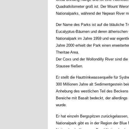
Quadratkilometer groß ist. Der Mount Weron
Nationalparks, während der Nepean River mit
Der Name des Parks ist auf die bläuliche T
Eucalyptus-Bäumen und deren ätherischen Ö
Nationalpark im Jahre 1959 und war eigentli
Jahre 2000 erhielt der Park einen erweitert
Theritae Area.
Der Coxs und der Wollondilly River sind di
Stausee fließen.
Er stellt die Hauttrinkwasserquelle für Sy
300 Millionen Jahre alt Sedimentgestein bei
Anhebung des westlichen Teil des Beckens g
Bereiche mit Basalt bedeckt, der allerding
wurde.
Er hat einzeln Bergspitzen zurückgelassen,
Nationalpark gibt es in der Region der Blu