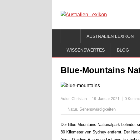
AUSTRALIEN LEXIKON
WISSENSWERTES
BLOG
Blue-Mountains Nat
Autor:
Christian
19. Januar 2021
0 Komme
Natur
,
Sehenswürdigkeiten
Der Blue-Mountains Nationalpark befindet 
80 Kilometer von Sydney entfernt. Der Natio
Great Dividing Range und ist eine Hocheben