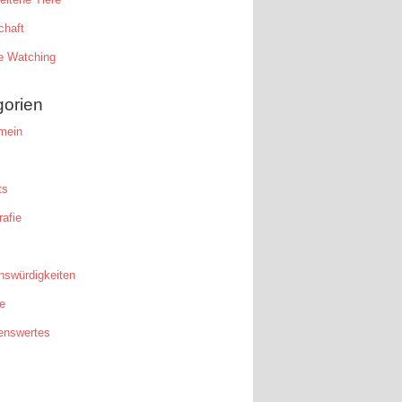
chaft
e Watching
gorien
mein
ts
afie
nswürdigkeiten
e
enswertes