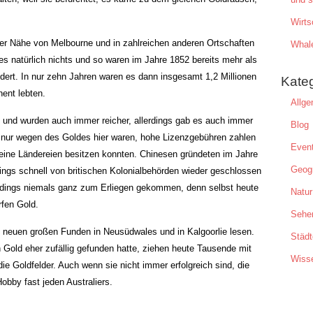
Wirts
der Nähe von Melbourne und in zahlreichen anderen Ortschaften
Whal
es natürlich nichts und so waren im Jahre 1852 bereits mehr als
ert. In nur zehn Jahren waren es dann insgesamt 1,2 Millionen
Kate
ent lebten.
Allge
h und wurden auch immer reicher, allerdings gab es auch immer
Blog
 nur wegen des Goldes hier waren, hohe Lizenzgebühren zahlen
Even
eine Ländereien besitzen konnten. Chinesen gründeten im Jahre
Geogr
dings schnell von britischen Kolonialbehörden wieder geschlossen
lerdings niemals ganz zum Erliegen gekommen, denn selbst heute
Natur
rfen Gold.
Sehe
n neuen großen Funden in Neusüdwales und in Kalgoorlie lesen.
Städt
old eher zufällig gefunden hatte, ziehen heute Tausende mit
Wiss
ie Goldfelder. Auch wenn sie nicht immer erfolgreich sind, die
obby fast jeden Australiers.