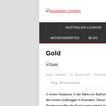
AUSTRALIEN LEXIKON
WISSENSWERTES
BLOG
Gold
Autor:
Christian
20. Januar 2021
0 Komme
Blog
,
Wissenswertes
In einem Gewässer in der Nähe von Bathurs
den ersten Goldnugget in Australien. Dieser
Regierung wollte den Fund zuerst geheim ha