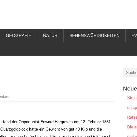
GEOGRAFIE
NATUR
SEHENSWÜRDIGKEITEN
E
Neue
ntare
Stres
ents
Rätse
t fand der Opportunist Edward Hargraves am 12. Februar 1851
Die a
 Quarzgoldblock hatte ein Gewicht von gut 40 Kilo und die
lten, weil sie befürchtet, es käme zu dem gleichen Goldrausch,
und s