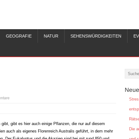
GEOGRAFIE
NATUR
SEHENSWÜRDIGKEITEN
E
Neue
ntare
Stres
ents
Rätse
 gibt, gibt es hier auch einige Pflanzen, die nur auf diesem
Die a
lien auch als eigenes Florenreich Australis geführt, in dem mehr
n. Der Eukalyptus und die Akazien sind bei mit rund 850 und
und s