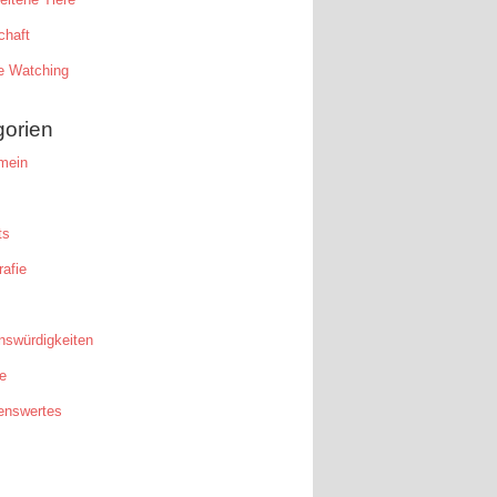
chaft
e Watching
gorien
mein
ts
afie
nswürdigkeiten
e
enswertes