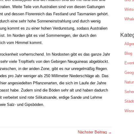
tralien. Weite Teile von Australien sind von diesen Gattungen
Wirts
inent und dessen Florenreich das Festland und Tasmanien gehört.
Whal
 durch eine sehr hohe Sonneneinstrahlung und durch wenig
ung kommt es zu einer hohen Verdunstung, sodass Australien
Kate
 ist. Im Norden gibt es viel Sommerregen, der durch den
lich vom Himmel kommt.
Allge
Blog
Trockenheit vorherrschend. Im Nordosten gibt es das ganze Jahr
 sehr viele Tropftiefs von den Gebirgen Neuguineas abgeblockt.
Even
zwischen, in der ariden Zone, gibt es nur unregelmäßig Regen.
Geogr
des pro Jahr weniger als 250 Millimeter Niederschläge ab. Das
Natur
 hier angesiedelten Pflanzenarten, die sich im Laufe der Jahre
passt habe. Zudem sind die Böden sehr alt und haben dadurch
Sehe
it verbeitet sind rote Silikatsande, erdige Sande und Lehme
Städt
owie Salz- und Gipsböden.
Wiss
Nächster Beitrag →